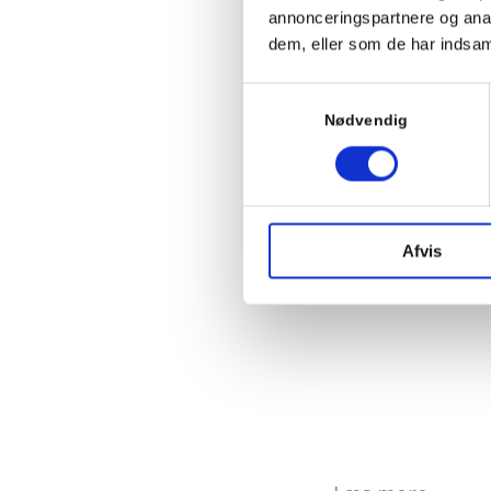
Den ult
annonceringspartnere og anal
dem, eller som de har indsaml
Samtykkevalg
Nødvendig
Læs mere
Afvis