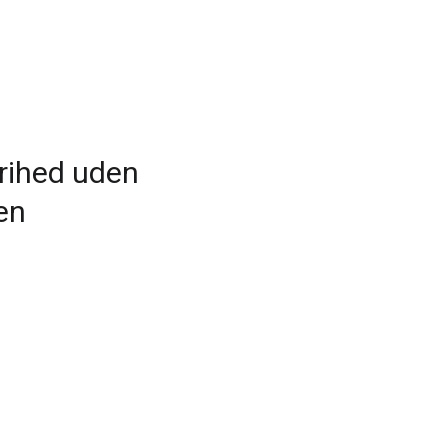
frihed uden
en