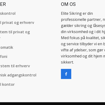
SER
OM OS
skontrol
Elite Sikring er din
professionelle partner, n
il privat og erhverv
gælder sikring og låsesy
din virksomhed og i dit h
tem til privat og
Med fokus på kvalitet, s
v
og service tilbyder vi en 
tomatik
vifte af ydelser, som gør 
virksomhed og dit hjem 
foni
sikkert.
stem til erhverv
nisk adgangskontrol
il kontor