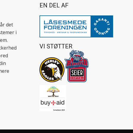
EN DEL AF
år det
stemer i
jem.
VI STØTTER
ikkerhed
bred
din
mere