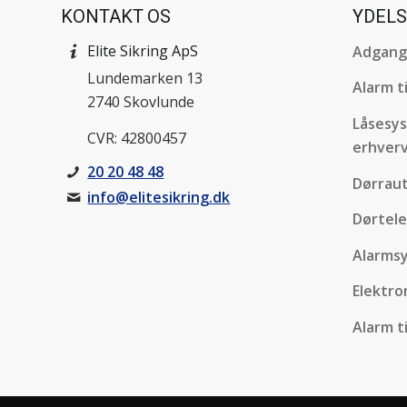
KONTAKT OS
YDEL
Elite Sikring ApS
Adgang
Lundemarken 13
Alarm t
2740 Skovlunde
Låsesys
CVR: 42800457
erhver
20 20 48 48
Dørrau
info@elitesikring.dk
Dørtele
Alarmsy
Elektro
Alarm t