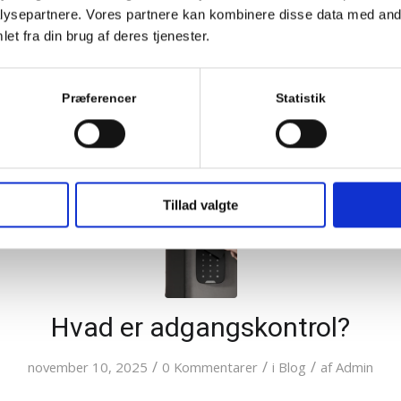
imative guide: Hvorfor vælge Salto
ysepartnere. Vores partnere kan kombinere disse data med andr
virksomhed?
et fra din brug af deres tjenester.
/
/
/
februar 26, 2026
0 Kommentarer
i
Blog
af
Admin
Præferencer
Statistik
Tillad valgte
Hvad er adgangskontrol?
/
/
/
november 10, 2025
0 Kommentarer
i
Blog
af
Admin