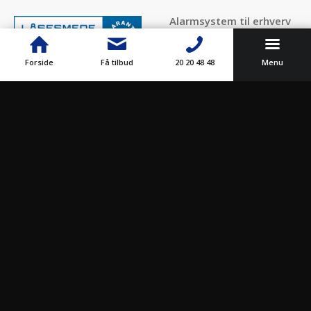
Alarmsystem til erhverv
Elektronisk
adgangskontrol
Forside
Få tilbud
20 20 48 48
Menu
Alarm til kontor
VI STØTTER