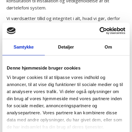
konsultation til installation og vedligeholdelse af dit
dørtelefoni system.
Vi værdsætter tillid og integritet i alt, hvad vi gør, derfor
tror vi på at bygge langvarige relationer med vores
kunder, baseret på gensidig tillid og respekt. Vi er altid klar
til at lytte og tilbyde løsninger, der passer til dine behov
og budget.
Samtykke
Detaljer
Om
Når du samarbejder med os, får du mere end blot en
dørtelefoni- og samtaleanlæg løsning. Du får en partner,
Denne hjemmeside bruger cookies
der er dedikeret til at skabe sikre og trygge omgivelser
Vi bruger cookies til at tilpasse vores indhold og
for dig, din familie eller din virksomhed.
annoncer, til at vise dig funktioner til sociale medier og til
at analysere vores trafik. Vi deler også oplysninger om
KONTAKT OS FOR AT GØRE
din brug af vores hjemmeside med vores partnere inden
for sociale medier, annonceringspartnere og
HVERDAGEN MERE SIKKER OG
analysepartnere. Vores partnere kan kombinere disse
NEMMERE
data med andre oplysninger, du har givet dem, eller som
de har indsamlet fra din brug af deres tjenester.
Vil du gøre hverdagen bedre, sikrere og nemmere med en